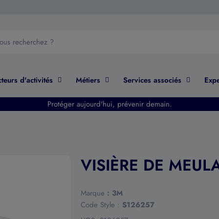
teurs d'activités
Métiers
Services associés
Expe
Protéger aujourd'hui, prévenir demain.
VISIÈRE DE MEUL
Marque
:
3M
Code Style :
S126257