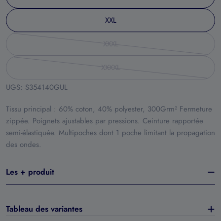
XXL
XXXL
Non
géré
XXXXL
en
Non
stock
géré
UGS:
S354140GUL
en
stock
Tissu principal : 60% coton, 40% polyester, 300Grm² Fermeture
zippée. Poignets ajustables par pressions. Ceinture rapportée
semi-élastiquée. Multipoches dont 1 poche limitant la propagation
des ondes.
Les + produit
Tableau des variantes