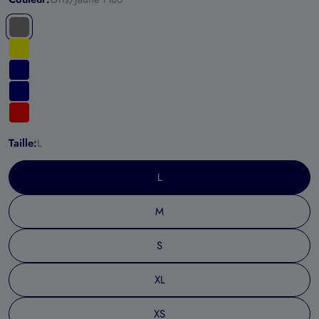
Taille:
L
L
M
S
XL
XS