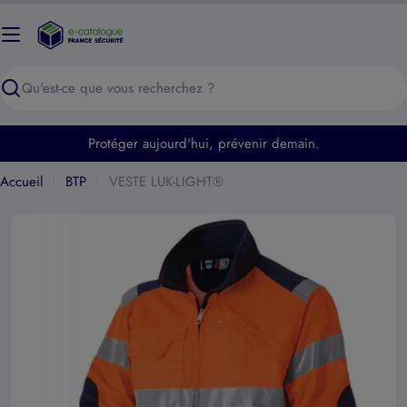
Passer
au
contenu
Recherche
Protéger aujourd'hui, prévenir demain.
Accueil
BTP
VESTE LUK-LIGHT®