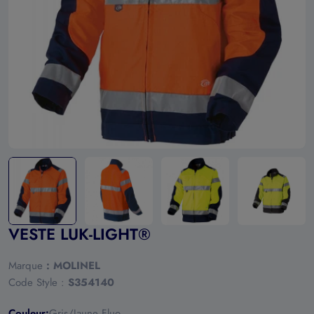
Ouvrir le média 0 en mode modal
VESTE LUK-LIGHT®
Marque
:
MOLINEL
Code Style :
S354140
Couleur:
Gris/Jaune Fluo