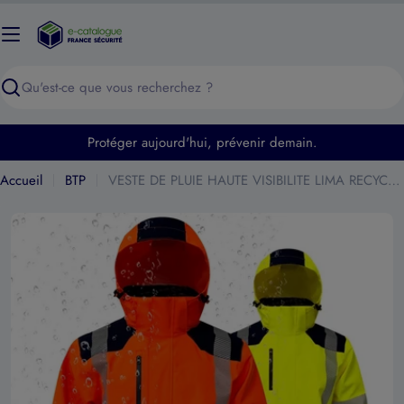
Passer
au
contenu
Recherche
Protéger aujourd'hui, prévenir demain.
Accueil
BTP
VESTE DE PLUIE HAUTE VISIBILITE LIMA RECYCLEE