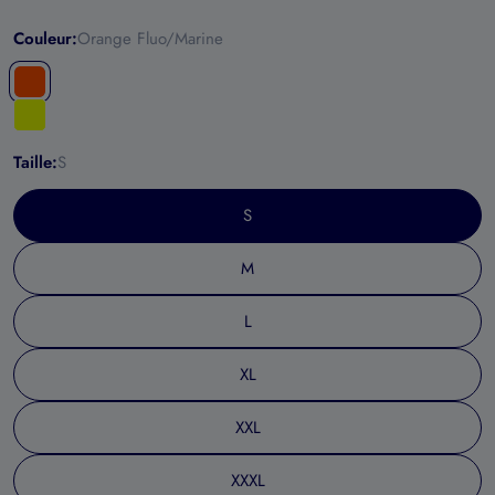
Couleur:
Orange Fluo/Marine
Taille:
S
S
M
L
XL
XXL
XXXL