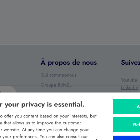
À propos de nous
Suive
Qui sommes-nous
Youtube
Groupe BUNZL
LinkedIn
ire
Nos produits
 your privacy is essential.
Vous ave
Nos services
A
souhaitez
s fins de
Nos actualités
o offer you content based on your interests, but
ata that allows us to improve the customer
Envoyer
Ref
Contact
ez vos
r website. At any time you can change your
your preferences. You can also consult our