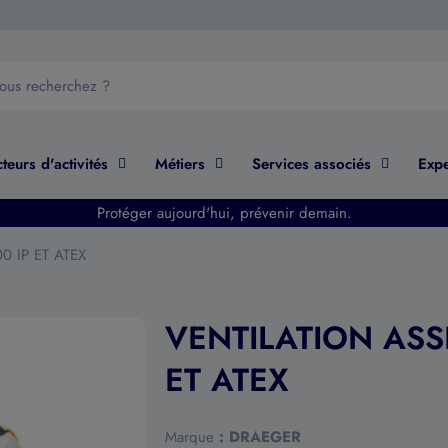
teurs d'activités
Métiers
Services associés
Expe
Protéger aujourd'hui, prévenir demain.
0 IP ET ATEX
VENTILATION ASSI
ET ATEX
Marque
:
DRAEGER