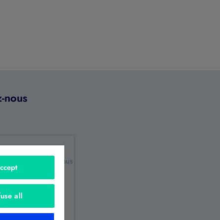
z-nous
z détecté un bug, vous
ccept
 une amélioration ?
 mes remarques
use all