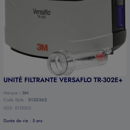
Ouvrir le média 0 en mode modal
UNITÉ FILTRANTE VERSAFLO TR-302E+
Marque
:
3M
Code Style :
S135362
UGS:
S135362
Durée de vie :
5 ans