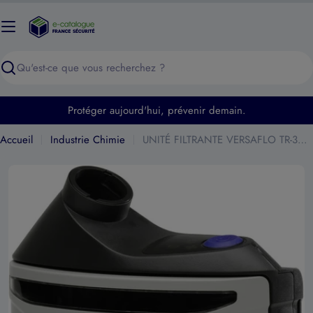
Passer
au
contenu
Recherche
Protéger aujourd'hui, prévenir demain.
Accueil
Industrie Chimie
UNITÉ FILTRANTE VERSAFLO TR-302E+