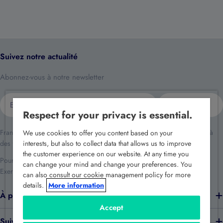
Suivez notre actualité
Abonnez-vous à notre newsletter
E-
S'inscrire
mail
Respect for your privacy is essential.
France Sécurité traite vos données dans le cadre de la relation client et à
We use cookies to offer you content based on your
des fins de prospection commerciale.
interests, but also to collect data that allows us to improve
the customer experience on our website. At any time you
Pour en savoir plus reportez-vous à notre
politique de confidentialité
.
can change your mind and change your preferences. You
Exercez vos droits en écrivant à
rgpd@france-securite.fr
.
can also consult our cookie management policy for more
details.
More information
À propos de nous
Accept
Suivez-nous