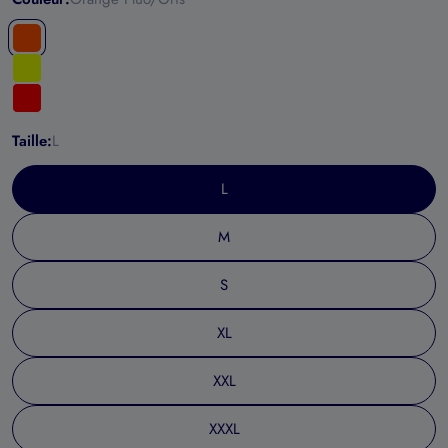
Taille:
L
L
M
S
XL
XXL
XXXL