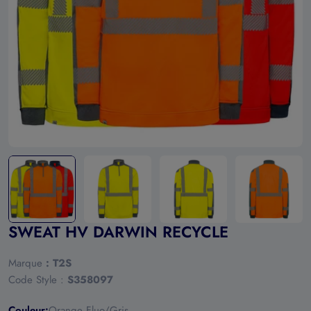
Ouvrir le média 0 en mode modal
SWEAT HV DARWIN RECYCLE
Marque
:
T2S
Code Style :
S358097
Couleur:
Orange Fluo/Gris