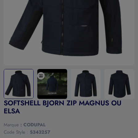
Ouvrir le média 0 en mode modal
SOFTSHELL BJORN ZIP MAGNUS OU
ELSA
Marque
:
CODUPAL
Code Style :
S343257