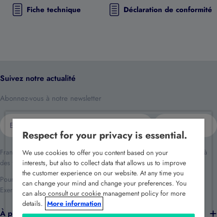
Fiche technique
Déclaration de conformité
Suivez notre actualité
Abonnez-vous à notre newsletter
E-
S'inscrire
mail
Respect for your privacy is essential.
France Sécurité traite vos données dans le cadre de la relation client et à
We use cookies to offer you content based on your
des fins de prospection commerciale.
interests, but also to collect data that allows us to improve
the customer experience on our website. At any time you
Pour en savoir plus reportez-vous à notre
politique de confidentialité
.
can change your mind and change your preferences. You
Exercez vos droits en écrivant à
rgpd@france-securite.fr
.
can also consult our cookie management policy for more
details.
More information
À propos de nous