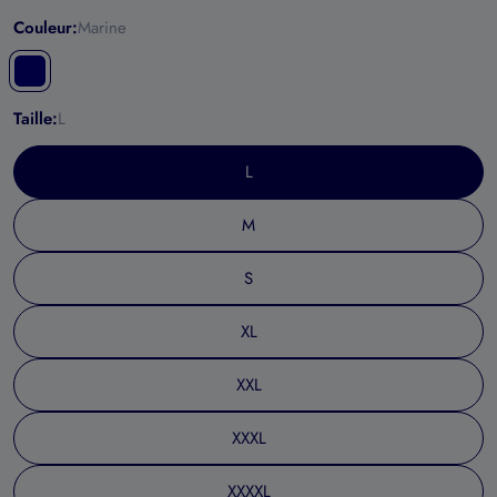
Couleur:
Marine
Taille:
L
L
M
S
XL
XXL
XXXL
XXXXL