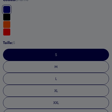
Taille:
S
S
M
L
XL
XXL