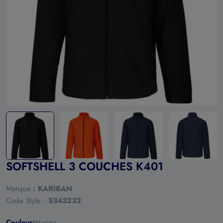
Ouvrir le média 0 en mode modal
SOFTSHELL 3 COUCHES K401
Marque
:
KARIBAN
Code Style :
S343232
Couleur:
Marine