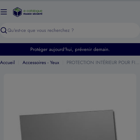
Passer
au
contenu
Recherche
Protéger aujourd'hui, prévenir demain.
Accueil
Accessoires - Yeux
PROTECTION INTÉRIEUR POUR FILTRE DE SOUDAGE SPEEDGLAS