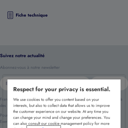
Fiche technique
Suivez notre actualité
Abonnez-vous à notre newsletter
E-
S'inscrire
mail
Respect for your privacy is essential.
France Sécurité traite vos données dans le cadre de la relation client et à
We use cookies to offer you content based on your
des fins de prospection commerciale.
interests, but also to collect data that allows us to improve
the customer experience on our website. At any time you
Pour en savoir plus reportez-vous à notre
politique de confidentialité
.
can change your mind and change your preferences. You
Exercez vos droits en écrivant à
rgpd@france-securite.fr
.
can also consult our cookie management policy for more