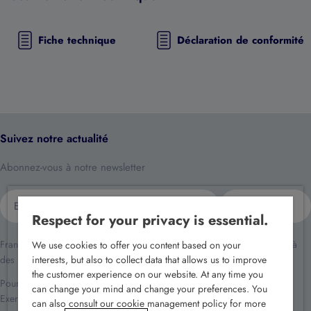
Fiche technique
Déclaration de conformité
Suivez notre actualité
Abonnez-vous à notre newsletter
E-
S'inscrire
mail
Respect for your privacy is essential.
France Sécurité traite vos données dans le cadre de la relation client et à
We use cookies to offer you content based on your
des fins de prospection commerciale.
interests, but also to collect data that allows us to improve
the customer experience on our website. At any time you
Pour en savoir plus reportez-vous à notre
politique de confidentialité
.
can change your mind and change your preferences. You
Exercez vos droits en écrivant à
rgpd@france-securite.fr
.
can also consult our cookie management policy for more