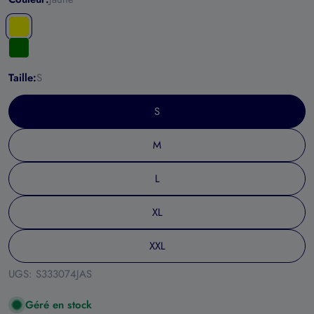
Taille:
S
S
M
L
XL
XXL
UGS:
S333074JAS
Géré en stock