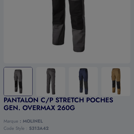
Ouvrir le média 0 en mode modal
PANTALON C/P STRETCH POCHES
GEN. OVERMAX 260G
Marque
:
MOLINEL
Code Style :
S313A42