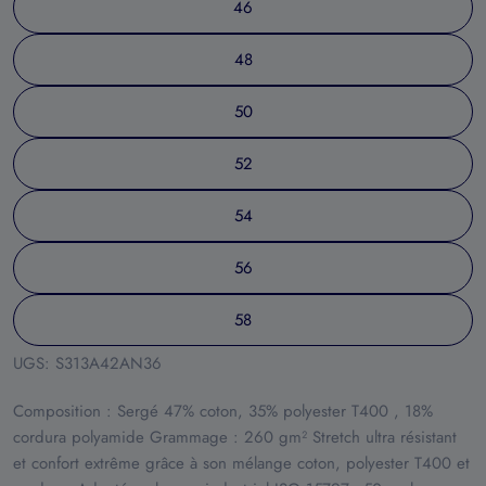
46
48
50
52
54
56
58
UGS:
S313A42AN36
Composition : Sergé 47% coton, 35% polyester T400 , 18%
cordura polyamide Grammage : 260 gm² Stretch ultra résistant
et confort extrême grâce à son mélange coton, polyester T400 et