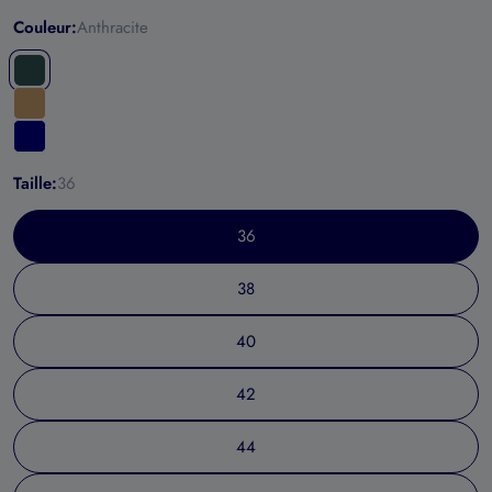
Couleur:
Anthracite
Taille:
36
36
38
40
42
44