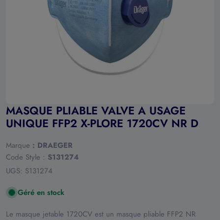
Ouvrir le média 0 en mode modal
MASQUE PLIABLE VALVE A USAGE
UNIQUE FFP2 X-PLORE 1720CV NR D
Marque
:
DRAEGER
Code Style :
S131274
UGS:
S131274
Géré en stock
Le masque jetable 1720CV est un masque pliable FFP2 NR