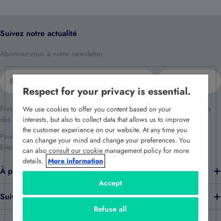
Suivez notre actualité
Abonnez-vous à notre newsletter
E-
S'inscrire
mail
Respect for your privacy is essential.
France Sécurité traite vos données dans le cadre de la relation client et à
We use cookies to offer you content based on your
des fins de prospection commerciale.
interests, but also to collect data that allows us to improve
the customer experience on our website. At any time you
Pour en savoir plus reportez-vous à notre
politique de confidentialité
.
can change your mind and change your preferences. You
Exercez vos droits en écrivant à
rgpd@france-securite.fr
.
can also consult our cookie management policy for more
details.
More information
À propos de nous
Accept
Suivez-nous
Refuse all