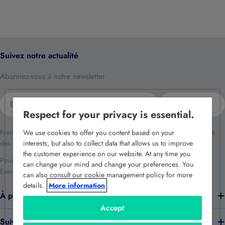
Suivez notre actualité
Abonnez-vous à notre newsletter
E-
S'inscrire
mail
Respect for your privacy is essential.
France Sécurité traite vos données dans le cadre de la relation client et à
We use cookies to offer you content based on your
des fins de prospection commerciale.
interests, but also to collect data that allows us to improve
the customer experience on our website. At any time you
Pour en savoir plus reportez-vous à notre
politique de confidentialité
.
can change your mind and change your preferences. You
Exercez vos droits en écrivant à
rgpd@france-securite.fr
.
can also consult our cookie management policy for more
details.
More information
À propos de nous
Accept
Suivez-nous