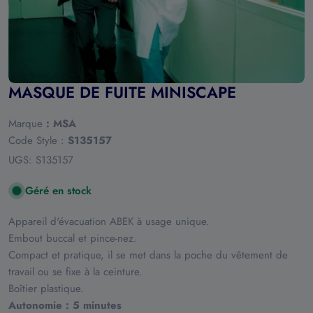
MASQUE DE FUITE MINISCAPE
Marque
:
MSA
Code Style :
S135157
UGS:
S135157
Géré en stock
Appareil d'évacuation ABEK à usage unique.
Embout buccal et pince-nez.
Compact et pratique, il se met dans la poche du vêtement de
travail ou se fixe à la ceinture.
Boîtier plastique.
Autonomie : 5 minutes