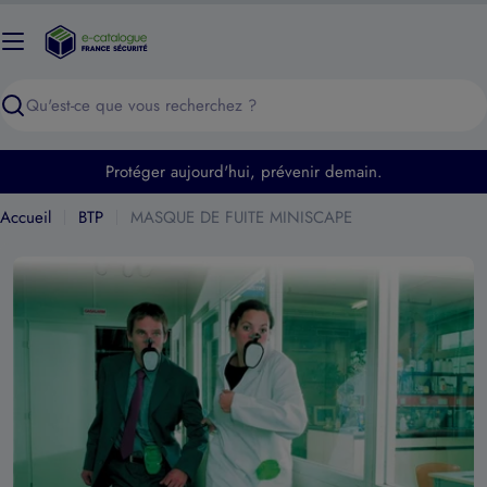
Passer
au
contenu
Recherche
Protéger aujourd'hui, prévenir demain.
Accueil
BTP
MASQUE DE FUITE MINISCAPE
Ouvrir le média 0 en mode modal