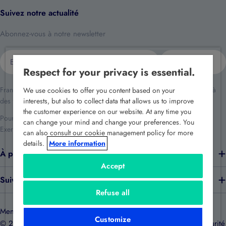
Suivez notre actualité
Abonnez-vous à notre newsletter
E-
S'inscrire
mail
Respect for your privacy is essential.
France Sécurité traite vos données dans le cadre de la relation client et à
We use cookies to offer you content based on your
des fins de prospection commerciale.
interests, but also to collect data that allows us to improve
the customer experience on our website. At any time you
Pour en savoir plus reportez-vous à notre
politique de confidentialité
.
can change your mind and change your preferences. You
Exercez vos droits en écrivant à
rgpd@france-securite.fr
.
can also consult our cookie management policy for more
details.
More information
À propos de nous
Accept
Suivez-nous
Refuse all
Mentions légales
Politique de confidentialité
Politique de cookies
Customize
© 2026
e-catalogue France Sécurité
.
Développé par France Sécurité