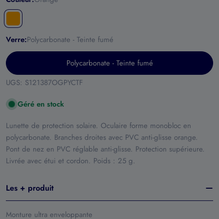
Verre:
Polycarbonate - Teinte fumé
Polycarbonate - Teinte fumé
UGS:
S121387OGPYCTF
Géré en stock
Lunette de protection solaire. Oculaire forme monobloc en
polycarbonate. Branches droites avec PVC anti-glisse orange.
Pont de nez en PVC réglable anti-glisse. Protection supérieure.
Livrée avec étui et cordon. Poids : 25 g.
Les + produit
Monture ultra enveloppante