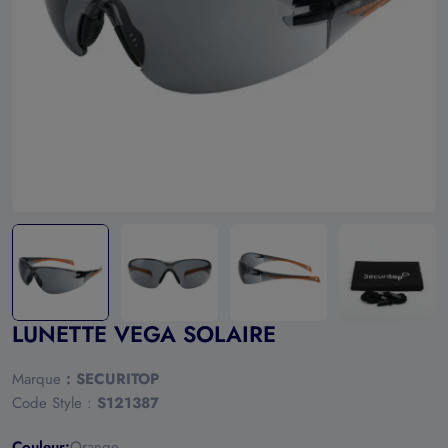
Ouvrir le média 0 en mode modal
LUNETTE VEGA SOLAIRE
Marque
:
SECURITOP
Code Style :
S121387
Couleur:
Orange