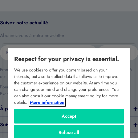
Suivez notre actualité
Abonnez-vous à notre newsletter
E-
S'inscrire
mail
Respect for your privacy is essential.
France Sécurité traite vos données dans le cadre de la relation client et à
We use cookies to offer you content based on your
des fins de prospection commerciale.
interests, but also to collect data that allows us to improve
the customer experience on our website. At any time you
Pour en savoir plus reportez-vous à notre
politique de confidentialité
.
can change your mind and change your preferences. You
Exercez vos droits en écrivant à
rgpd@france-securite.fr
.
can also consult our cookie management policy for more
details.
More information
À propos de nous
Accept
Suivez-nous
Refuse all