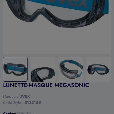
Ouvrir le média 0 en mode modal
LUNETTE-MASQUE MEGASONIC
Marque
:
UVEX
Code Style :
S123155
Couleur:
Gris/Bleu