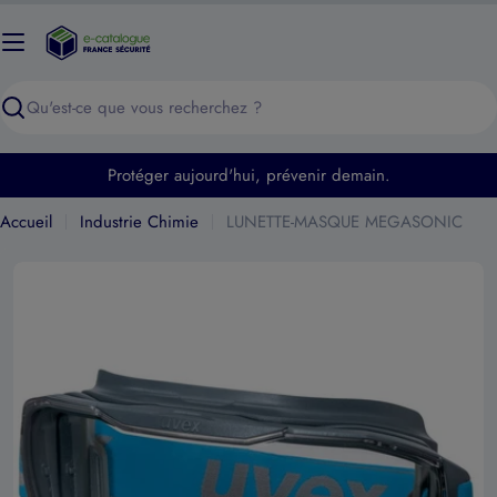
Passer
au
contenu
Recherche
Protéger aujourd'hui, prévenir demain.
Accueil
Industrie Chimie
LUNETTE-MASQUE MEGASONIC