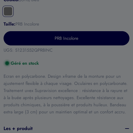
Taille:
PRB Incolore
PRB Incolore
UGS:
S1231552QPRBINC
Géré en stock
Ecran en polycarbone. Design x-frame de la monture pour un
ajustement flexible à chaque visage. Oculaires en polycarbonate.
Traitement uvex Supravision excellence : résistance à la rayure et
à la buée après plusieurs nettoyages. Excellente résistance aux
produits chimiques, à la poussière et produits huileux. Bandeau
extra large (3 cm) pour un maintien optimal et un confort accru.
Les + produit