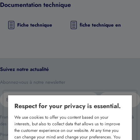
Documentation technique
Fiche technique
fiche technique en
Suivez notre actualité
Abonnez-vous à notre newsletter
E-
S'inscrire
mail
Respect for your privacy is essential.
France Sécurité traite vos données dans le cadre de la relation client et à
We use cookies to offer you content based on your
des fins de prospection commerciale.
interests, but also to collect data that allows us to improve
the customer experience on our website. At any time you
Pour en savoir plus reportez-vous à notre
politique de confidentialité
.
can change your mind and change your preferences. You