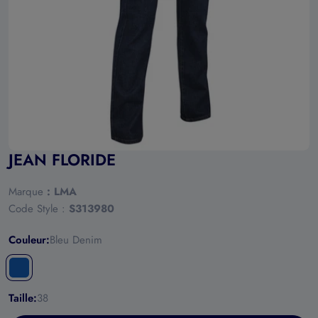
Ouvrir le média 0 en mode modal
JEAN FLORIDE
Marque
:
LMA
Code Style :
S313980
Couleur:
Bleu Denim
Taille:
38