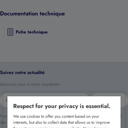
Documentation technique
Fiche technique
Suivez notre actualité
Abonnez-vous à notre newsletter
E-
S'inscrire
mail
Respect for your privacy is essential.
France Sécurité traite vos données dans le cadre de la relation client et à
We use cookies to offer you content based on your
des fins de prospection commerciale.
interests, but also to collect data that allows us to improve