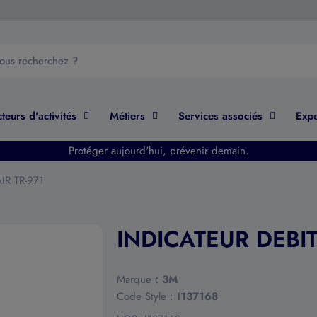
teurs d'activités
Métiers
Services associés
Expe
Protéger aujourd'hui, prévenir demain.
IR TR-971
INDICATEUR DEBIT
Marque
:
3M
Code Style :
I137168