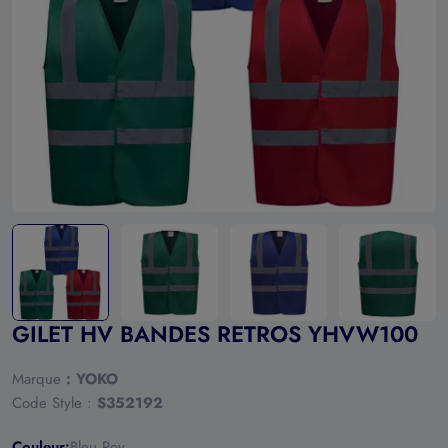
Ouvrir le média 0 en mode modal
GILET HV BANDES RETROS YHVW100
Marque
:
YOKO
Code Style :
S352192
Couleur:
Bleu Roy