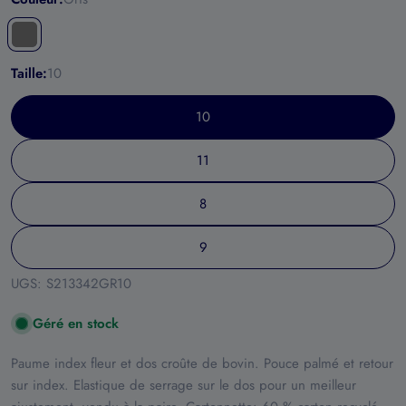
Taille:
10
10
11
8
9
UGS:
S213342GR10
Géré en stock
Paume index fleur et dos croûte de bovin. Pouce palmé et retour
sur index. Elastique de serrage sur le dos pour un meilleur