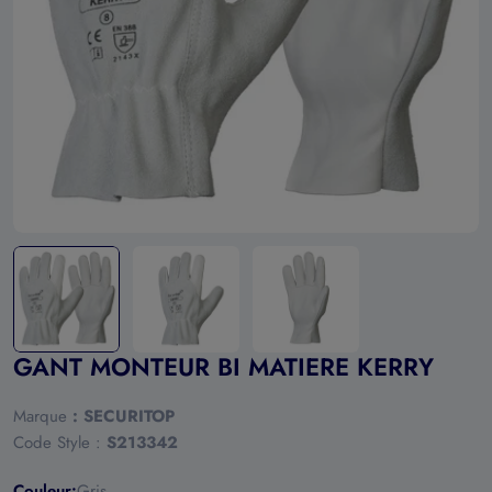
Ouvrir le média 0 en mode modal
GANT MONTEUR BI MATIERE KERRY
Marque
:
SECURITOP
Code Style :
S213342
Couleur:
Gris