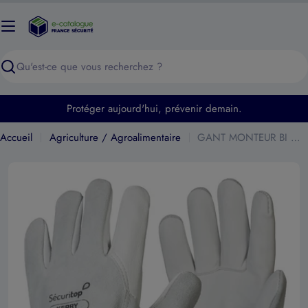
Passer
au
contenu
Recherche
Protéger aujourd'hui, prévenir demain.
Accueil
Agriculture / Agroalimentaire
GANT MONTEUR BI MATIERE KERRY