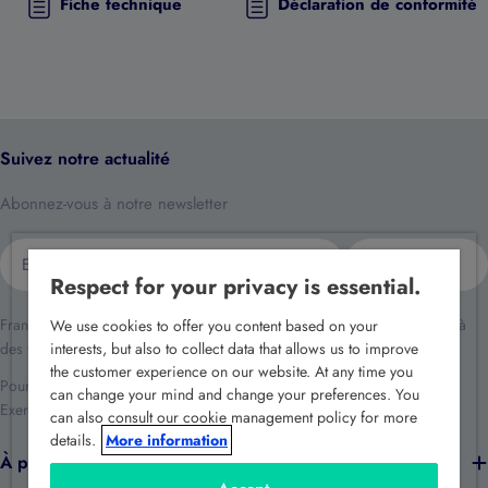
Fiche technique
Déclaration de conformité
Suivez notre actualité
Abonnez-vous à notre newsletter
E-
S'inscrire
mail
Respect for your privacy is essential.
France Sécurité traite vos données dans le cadre de la relation client et à
We use cookies to offer you content based on your
des fins de prospection commerciale.
interests, but also to collect data that allows us to improve
the customer experience on our website. At any time you
Pour en savoir plus reportez-vous à notre
politique de confidentialité
.
can change your mind and change your preferences. You
Exercez vos droits en écrivant à
rgpd@france-securite.fr
.
can also consult our cookie management policy for more
details.
More information
À propos de nous