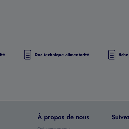
ité
Doc technique alimentarité
fich
À propos de nous
Suive
Qui sommes-nous