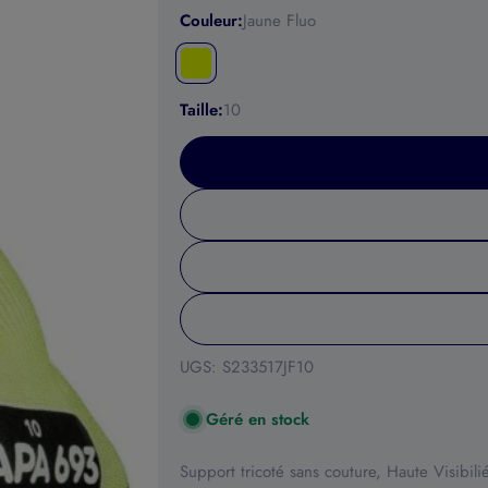
Couleur:
Jaune Fluo
Ouvrir le média 1 en mode modal
Taille:
10
UGS:
S233517JF10
Géré en stock
Support tricoté sans couture, Haute Visibili