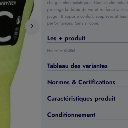
charges électrostatiques. Contact alimenta
prolonge la durée de vie et renforce la sécur
jauge 18 apporte confort, souplesse et haute
performances. Sans silicone.
Les + produit
Haute Visibilité
Tableau des variantes
Normes & Certifications
Caractéristiques produit
Conditionnement