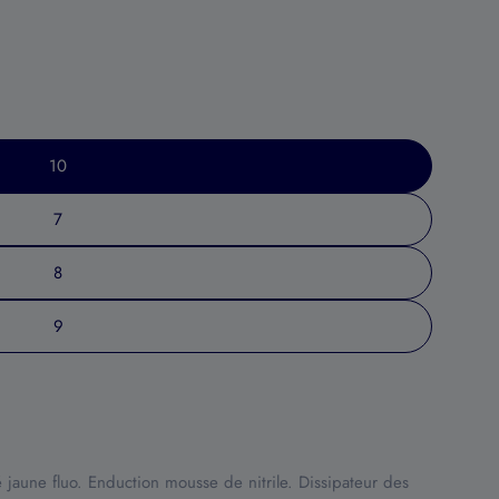
10
7
8
9
é jaune fluo. Enduction mousse de nitrile. Dissipateur des