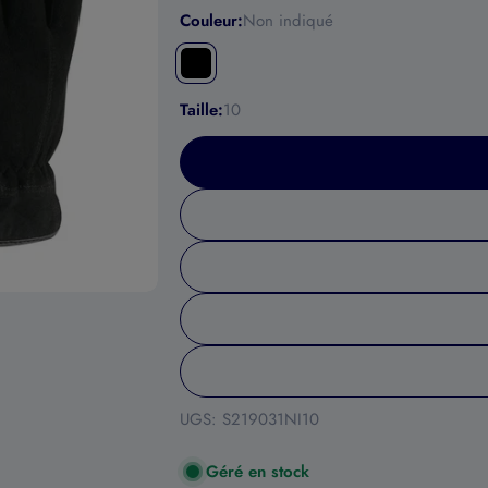
Couleur:
Non indiqué
Taille:
10
UGS:
S219031NI10
Géré en stock