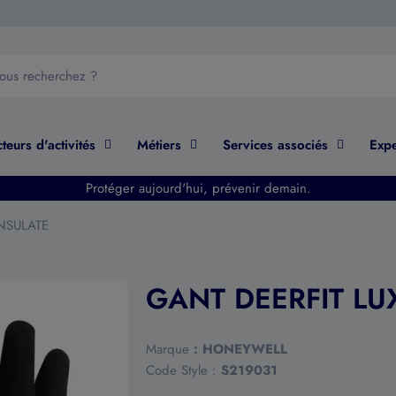
teurs d'activités
Métiers
Services associés
Expe
Protéger aujourd'hui, prévenir demain.
NSULATE
GANT DEERFIT LU
Marque
:
HONEYWELL
Code Style :
S219031