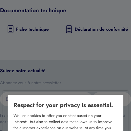
Documentation technique
Fiche technique
Déclaration de conformité
Suivez notre actualité
Abonnez-vous à notre newsletter
E-
S'inscrire
mail
Respect for your privacy is essential.
France Sécurité traite vos données dans le cadre de la relation client et à
We use cookies to offer you content based on your
des fins de prospection commerciale.
interests, but also to collect data that allows us to improve
the customer experience on our website. At any time you