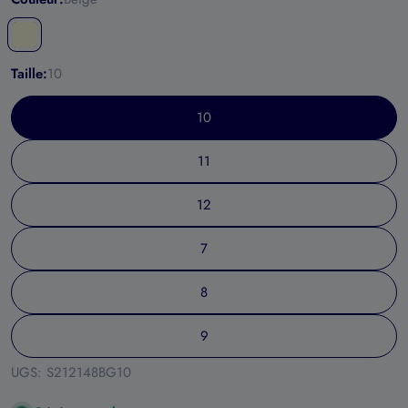
Taille:
10
10
11
12
7
8
9
UGS:
S212148BG10