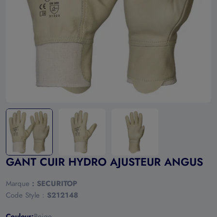
Ouvrir le média 0 en mode modal
GANT CUIR HYDRO AJUSTEUR ANGUS
Marque
:
SECURITOP
Code Style :
S212148
Couleur:
Beige