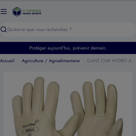
Passer
au
contenu
Recherche
Protéger aujourd'hui, prévenir demain.
Accueil
Agriculture / Agroalimentaire
GANT CUIR HYDRO AJUSTEUR ANGUS