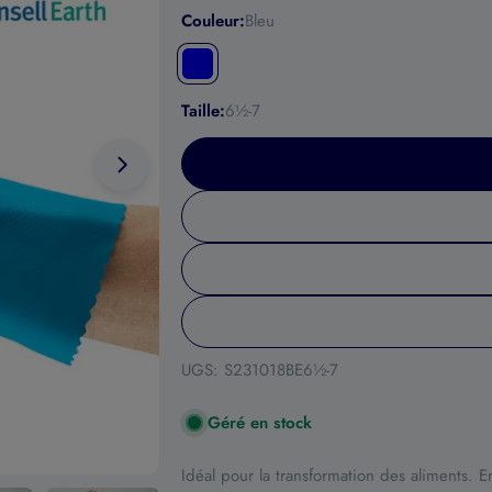
Couleur:
Bleu
Taille:
6½-7
Ouvrir le média 1 en mode modal
UGS:
S231018BE6½-7
Géré en stock
Idéal pour la transformation des aliments. 