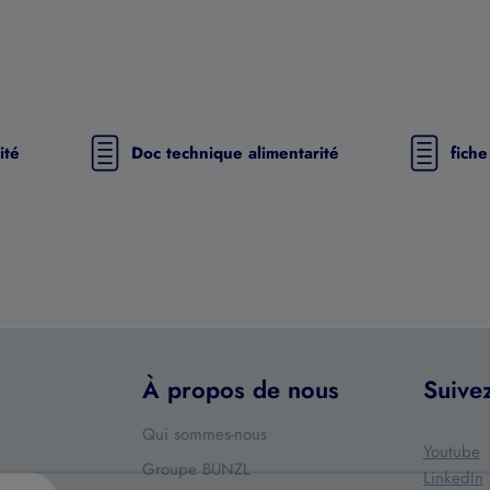
ité
Doc technique alimentarité
fich
À propos de nous
Suive
Qui sommes-nous
Youtube
Groupe BUNZL
LinkedIn