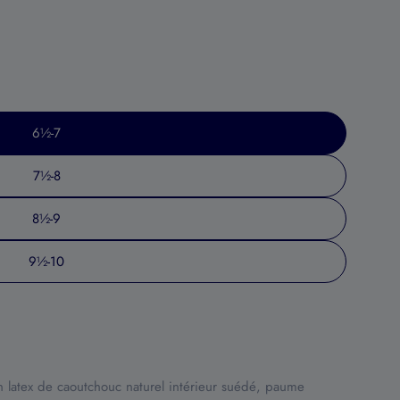
6½-7
7½-8
8½-9
Ouvrir le média 2 en mod
9½-10
En latex de caoutchouc naturel intérieur suédé, paume