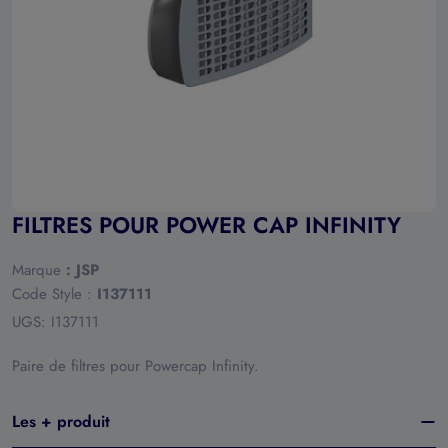
Ouvrir le média 0 en mode modal
FILTRES POUR POWER CAP INFINITY
Marque
:
JSP
Code Style :
I137111
UGS:
I137111
Paire de filtres pour Powercap Infinity.
Les + produit