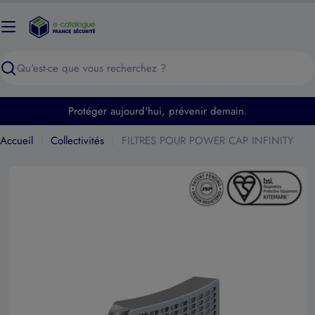
Passer
au
contenu
Recherche
Protéger aujourd'hui, prévenir demain.
Accueil
Collectivités
FILTRES POUR POWER CAP INFINITY