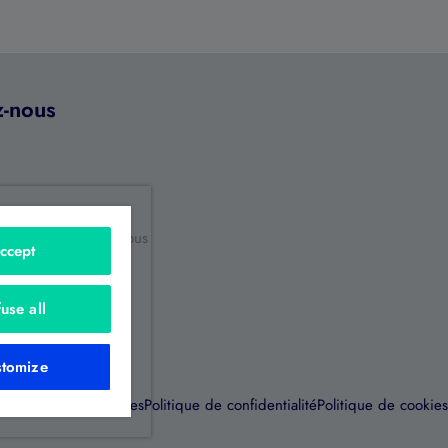
z-nous
z détecté un bug, vous
ccept
 une amélioration ?
 mes remarques
use all
stomize
Mentions légales
Politique de confidentialité
Politique de cookies