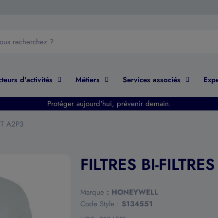
teurs d'activités
Métiers
Services associés
Expe
Protéger aujourd'hui, prévenir demain.
ET A2P3
FILTRES BI-FILTR
Marque
:
HONEYWELL
Code Style :
S134551