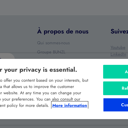
À propos de nous
Suive
Qui sommes-nous
Youtube
Groupe BUNZL
LinkedIn
ire
Nos produits
 your privacy is essential.
Vous ave
Nos services
A
souhaitez
s fins de
Nos actualités
o offer you content based on your interests, but
ata that allows us to improve the customer
Envoyer
Ref
Contact
ez vos
r website. At any time you can change your
your preferences. You can also consult our
Cu
t policy for more details.
More information