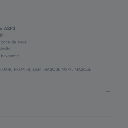
te A2P3
WIN
 zone de travail
losifs
 bayonette
 VALUAIR, PREMIER, DEMI-MASQUE MXPF, MASQUE