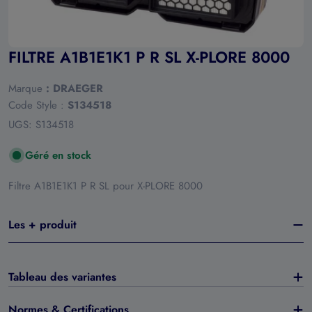
FILTRE A1B1E1K1 P R SL X-PLORE 8000
Marque
:
DRAEGER
Code Style :
S134518
UGS:
S134518
Géré en stock
Filtre A1B1E1K1 P R SL pour X-PLORE 8000
Les + produit
Tableau des variantes
Normes & Certifications