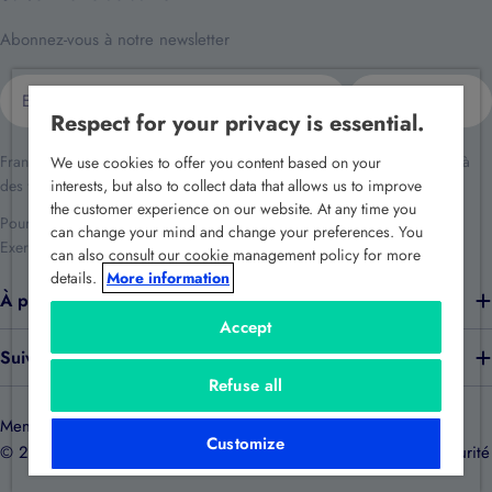
Abonnez-vous à notre newsletter
E-
S'inscrire
mail
Respect for your privacy is essential.
France Sécurité traite vos données dans le cadre de la relation client et à
We use cookies to offer you content based on your
des fins de prospection commerciale.
interests, but also to collect data that allows us to improve
the customer experience on our website. At any time you
Pour en savoir plus reportez-vous à notre
politique de confidentialité
.
can change your mind and change your preferences. You
Exercez vos droits en écrivant à
rgpd@france-securite.fr
.
can also consult our cookie management policy for more
details.
More information
À propos de nous
Accept
Suivez-nous
Refuse all
Mentions légales
Politique de confidentialité
Politique de cookies
Customize
© 2026
e-catalogue France Sécurité
.
Développé par France Sécurité