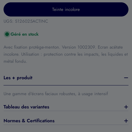
Teinte incolore
UGS:
S126025ACTINC
Géré en stock
Avec fixation protège-menton. Version 1002309. Ecran acétate
incolore. Utilisation : protection contre les impacts, les liquides et
métal fondu.
Les + produit
Une gamme d'écrans faciaux robustes, à usage intensif
Tableau des variantes
Normes & Certifications