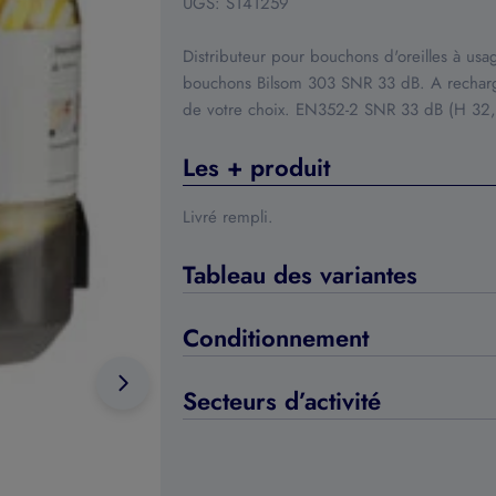
UGS:
S141259
Distributeur pour bouchons d'oreilles à us
bouchons Bilsom 303 SNR 33 dB. A recharge
de votre choix. EN352-2 SNR 33 dB (H 32,
Les + produit
Livré rempli.
Tableau des variantes
Ouvrir le média 1 en mode modal
Conditionnement
Secteurs d’activité