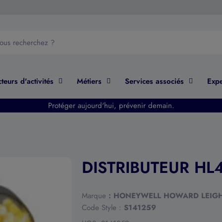
teurs d'activités
Métiers
Services associés
Expe
Protéger aujourd'hui, prévenir demain.
DISTRIBUTEUR HL
Marque
:
HONEYWELL HOWARD LEIG
Code Style :
S141259