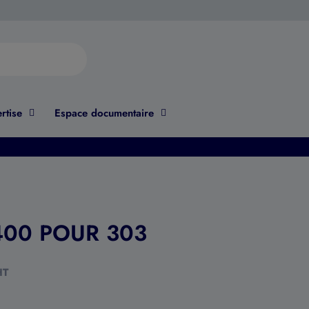
rtise
Espace documentaire
400 POUR 303
HT