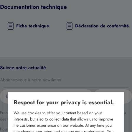
Documentation technique
Fiche technique
Déclaration de conformité
Suivez notre actualité
Abonnez-vous à notre newsletter
E-
S'inscrire
mail
Respect for your privacy is essential.
France Sécurité traite vos données dans le cadre de la relation client et à
We use cookies to offer you content based on your
des fins de prospection commerciale.
interests, but also to collect data that allows us to improve
the customer experience on our website. At any time you
Pour en savoir plus reportez-vous à notre
politique de confidentialité
.
can change your mind and change your preferences. You