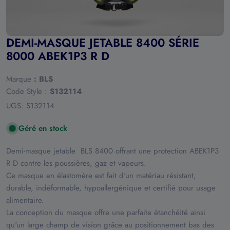
DEMI-MASQUE JETABLE 8400 SÉRIE
8000 ABEK1P3 R D
Marque
:
BLS
Code Style :
S132114
UGS:
S132114
Géré en stock
Demi-masque jetable BLS 8400 offrant une protection ABEK1P3
R D contre les poussières, gaz et vapeurs.
Ce masque en élastomère est fait d'un matériau résistant,
durable, indéformable, hypoallergénique et certifié pour usage
alimentaire.
La conception du masque offre une parfaite étanchéité ainsi
qu'un large champ de vision grâce au positionnement bas des