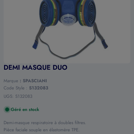
Ouvrir le média 0 en mode modal
DEMI MASQUE DUO
Marque
:
SPASCIANI
Code Style :
S132083
UGS:
S132083
Géré en stock
Demi-masque respiratoire à doubles filtres.
Pièce faciale souple en élastomère TPE.