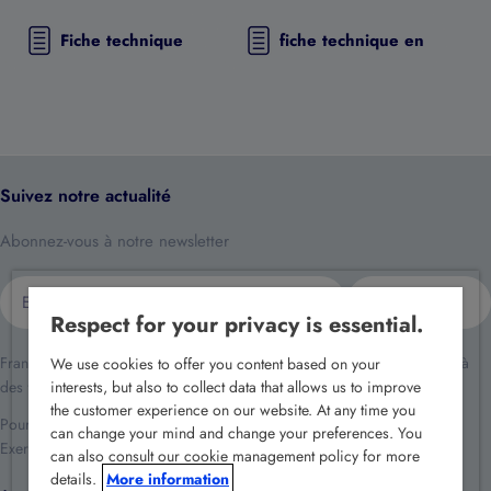
Fiche technique
fiche technique en
Suivez notre actualité
Abonnez-vous à notre newsletter
E-
S'inscrire
mail
Respect for your privacy is essential.
France Sécurité traite vos données dans le cadre de la relation client et à
We use cookies to offer you content based on your
des fins de prospection commerciale.
interests, but also to collect data that allows us to improve
the customer experience on our website. At any time you
Pour en savoir plus reportez-vous à notre
politique de confidentialité
.
can change your mind and change your preferences. You
Exercez vos droits en écrivant à
rgpd@france-securite.fr
.
can also consult our cookie management policy for more
details.
More information