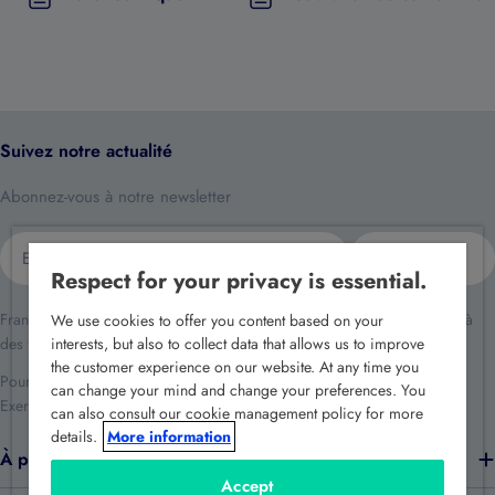
Suivez notre actualité
Abonnez-vous à notre newsletter
E-
S'inscrire
mail
Respect for your privacy is essential.
France Sécurité traite vos données dans le cadre de la relation client et à
We use cookies to offer you content based on your
des fins de prospection commerciale.
interests, but also to collect data that allows us to improve
the customer experience on our website. At any time you
Pour en savoir plus reportez-vous à notre
politique de confidentialité
.
can change your mind and change your preferences. You
Exercez vos droits en écrivant à
rgpd@france-securite.fr
.
can also consult our cookie management policy for more
details.
More information
À propos de nous
Accept