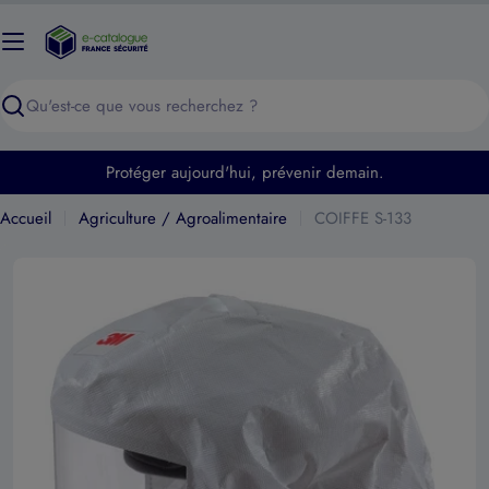
Passer
au
contenu
Recherche
Protéger aujourd'hui, prévenir demain.
Accueil
Agriculture / Agroalimentaire
COIFFE S-133