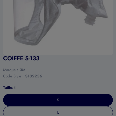
Ouvrir le média 0 en mode modal
COIFFE S-133
Marque
:
3M
Code Style :
S135256
Taille:
S
S
L