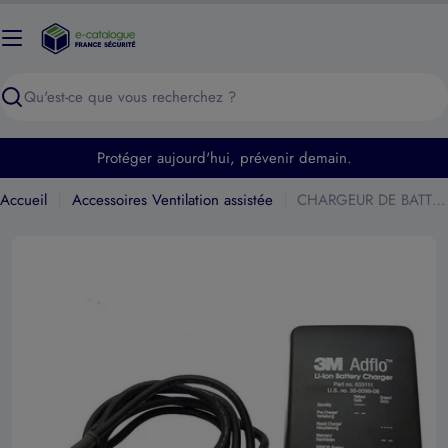
Passer
au
contenu
Recherche
Protéger aujourd'hui, prévenir demain.
Accueil
Accessoires Ventilation assistée
CHARGEUR DE BATTERIE ADFLO