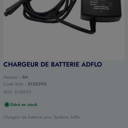
Ouvrir le média 0 en mode modal
CHARGEUR DE BATTERIE ADFLO
Marque
:
3M
Code Style :
S135292
UGS:
S135292
Géré en stock
Chargeur de batterie pour Système Adflo