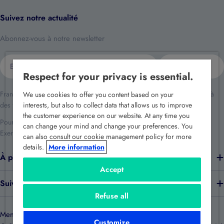
Suivez notre actualité
Abonnez-vous à notre newsletter
E-
S'inscrire
mail
Respect for your privacy is essential.
France Sécurité traite vos données dans le cadre de la relation client et à
We use cookies to offer you content based on your
des fins de prospection commerciale.
interests, but also to collect data that allows us to improve
the customer experience on our website. At any time you
Pour en savoir plus reportez-vous à notre
politique de confidentialité
.
can change your mind and change your preferences. You
Exercez vos droits en écrivant à
rgpd@france-securite.fr
.
can also consult our cookie management policy for more
details.
More information
À propos de nous
Accept
Suivez-nous
Refuse all
Mentions légales
Politique de confidentialité
Politique de cookies
Customize