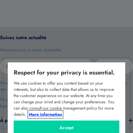
Suivez notre actualité
Abonnez-vous à notre newsletter
E-
S'inscrire
mail
Respect for your privacy is essential.
France Sécurité traite vos données dans le cadre de la relation client et à
We use cookies to offer you content based on your
des fins de prospection commerciale.
interests, but also to collect data that allows us to improve
the customer experience on our website. At any time you
Pour en savoir plus reportez-vous à notre
politique de confidentialité
.
can change your mind and change your preferences. You
Exercez vos droits en écrivant à
rgpd@france-securite.fr
.
can also consult our cookie management policy for more
details.
More information
À propos de nous
Accept