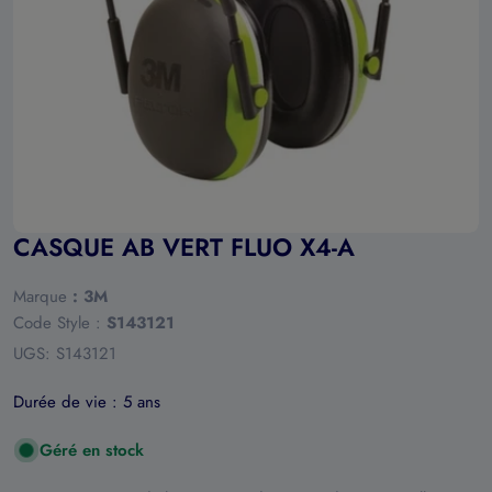
Ouvrir le média 0 en mode modal
CASQUE AB VERT FLUO X4-A
Marque
:
3M
Code Style :
S143121
UGS:
S143121
Durée de vie :
5 ans
Géré en stock