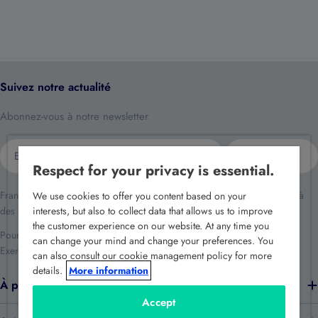
Suivez notre actualité
Abonnez-vous à notre newsletter
E-
S'inscrire
mail
Respect for your privacy is essential.
France Sécurité traite vos données dans le cadre de la relation client et à
We use cookies to offer you content based on your
des fins de prospection commerciale.
interests, but also to collect data that allows us to improve
the customer experience on our website. At any time you
Pour en savoir plus reportez-vous à notre
politique de confidentialité
.
can change your mind and change your preferences. You
Exercez vos droits en écrivant à
rgpd@france-securite.fr
.
can also consult our cookie management policy for more
details.
More information
À propos de nous
Accept