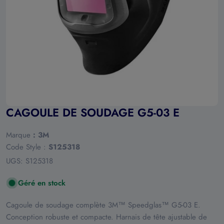
Ouvrir le média 0 en mode modal
CAGOULE DE SOUDAGE G5-03 E
Marque
:
3M
Code Style :
S125318
UGS:
S125318
Géré en stock
Cagoule de soudage complète 3M™ Speedglas™ G5-03 E.
Conception robuste et compacte. Harnais de tête ajustable de