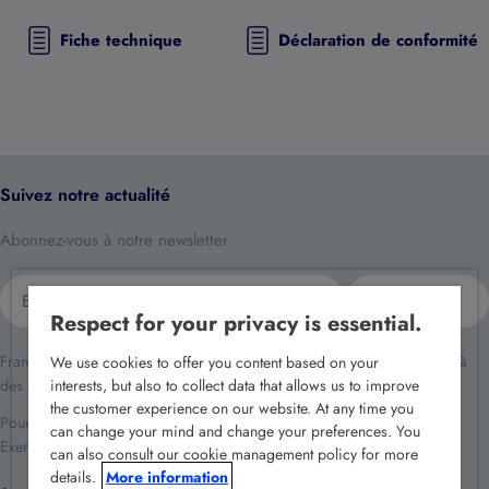
Fiche technique
Déclaration de conformité
Suivez notre actualité
Abonnez-vous à notre newsletter
E-
S'inscrire
mail
Respect for your privacy is essential.
France Sécurité traite vos données dans le cadre de la relation client et à
We use cookies to offer you content based on your
des fins de prospection commerciale.
interests, but also to collect data that allows us to improve
the customer experience on our website. At any time you
Pour en savoir plus reportez-vous à notre
politique de confidentialité
.
can change your mind and change your preferences. You
Exercez vos droits en écrivant à
rgpd@france-securite.fr
.
can also consult our cookie management policy for more
details.
More information