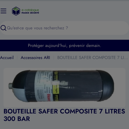
Passer
au
contenu
Recherche
Protéger aujourd'hui, prévenir demain.
Accueil
Accessoires ARI
BOUTEILLE SAFER COMPOSITE 7 LITRES 300 BAR
Ouvrir le média 0 en mode modal
BOUTEILLE SAFER COMPOSITE 7 LITRES
300 BAR