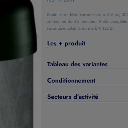
UGS:
S137691
Bouteille en fibre carbone de 6.8 litres, 30
autonomie de 46 minutes . Poids complèteme
respirable selon la norme EN 12021
Les + produit
Tableau des variantes
Conditionnement
Secteurs d’activité