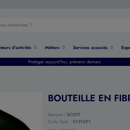
teurs d'activités
Métiers
Services associés
Expe
Protéger aujourd'hui, prévenir demain.
BOUTEILLE EN FI
Marque
:
SCOTT
Code Style :
S137691