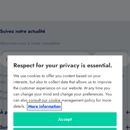
Suivez notre actualité
Abonnez-vous à notre newsletter
E-
S'inscrire
mail
Respect for your privacy is essential.
France Sécurité traite vos données dans le cadre de la relation client et à
We use cookies to offer you content based on your
des fins de prospection commerciale.
interests, but also to collect data that allows us to improve
the customer experience on our website. At any time you
Pour en savoir plus reportez-vous à notre
politique de confidentialité
.
can change your mind and change your preferences. You
Exercez vos droits en écrivant à
rgpd@france-securite.fr
.
can also consult our cookie management policy for more
details.
More information
À propos de nous
Accept
Suivez-nous