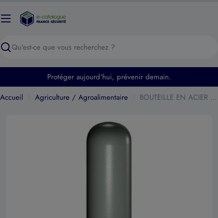
Passer
au
contenu
Recherche
Protéger aujourd'hui, prévenir demain.
Accueil
Agriculture / Agroalimentaire
BOUTEILLE EN ACIER 6L/300 BARS