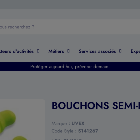
teurs d'activités
Métiers
Services associés
Expe
Protéger aujourd'hui, prévenir demain.
BOUCHONS SEMI-R
Marque
:
UVEX
Code Style :
S141267