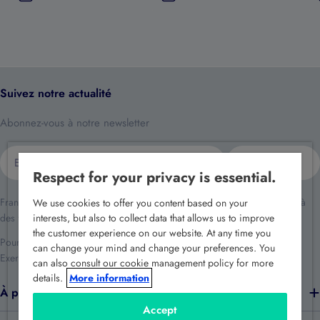
Suivez notre actualité
Abonnez-vous à notre newsletter
E-
S'inscrire
mail
Respect for your privacy is essential.
France Sécurité traite vos données dans le cadre de la relation client et à
We use cookies to offer you content based on your
des fins de prospection commerciale.
interests, but also to collect data that allows us to improve
the customer experience on our website. At any time you
Pour en savoir plus reportez-vous à notre
politique de confidentialité
.
can change your mind and change your preferences. You
Exercez vos droits en écrivant à
rgpd@france-securite.fr
.
can also consult our cookie management policy for more
details.
More information
À propos de nous
Accept