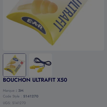
Ouvrir le média 0 en mode modal
BOUCHON ULTRAFIT X50
Marque
:
3M
Code Style :
S141270
UGS:
S141270