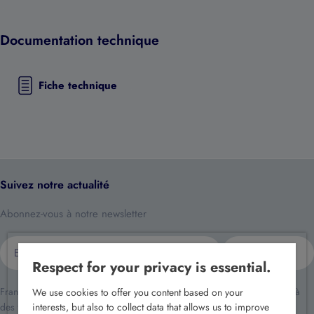
Documentation technique
Fiche technique
Suivez notre actualité
Abonnez-vous à notre newsletter
E-
S'inscrire
mail
Respect for your privacy is essential.
France Sécurité traite vos données dans le cadre de la relation client et à
We use cookies to offer you content based on your
des fins de prospection commerciale.
interests, but also to collect data that allows us to improve