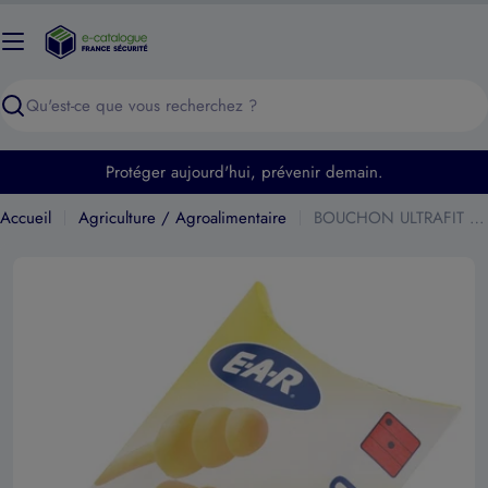
Passer
au
contenu
Recherche
Protéger aujourd'hui, prévenir demain.
Accueil
Agriculture / Agroalimentaire
BOUCHON ULTRAFIT X50