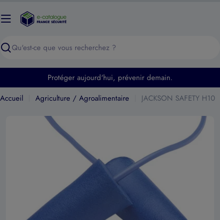
Passer
au
contenu
Recherche
Protéger aujourd'hui, prévenir demain.
Accueil
Agriculture / Agroalimentaire
JACKSON SAFETY H10