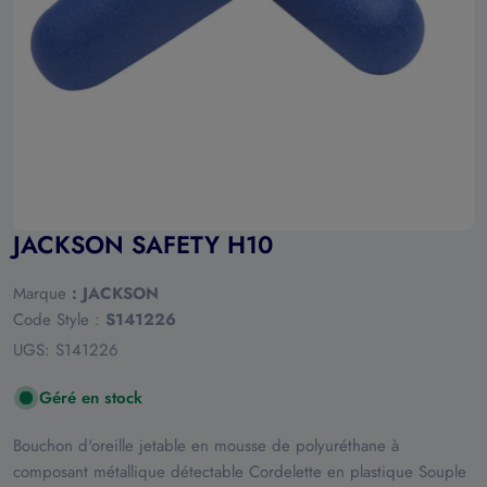
Ouvrir le média 0 en mode modal
JACKSON SAFETY H10
Marque
:
JACKSON
Code Style :
S141226
UGS:
S141226
Géré en stock
Bouchon d'oreille jetable en mousse de polyuréthane à
composant métallique détectable Cordelette en plastique Souple