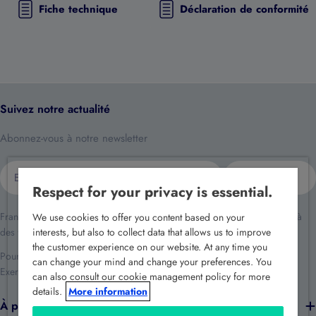
Fiche technique
Déclaration de conformité
Suivez notre actualité
Abonnez-vous à notre newsletter
E-
S'inscrire
mail
Respect for your privacy is essential.
France Sécurité traite vos données dans le cadre de la relation client et à
We use cookies to offer you content based on your
des fins de prospection commerciale.
interests, but also to collect data that allows us to improve
the customer experience on our website. At any time you
Pour en savoir plus reportez-vous à notre
politique de confidentialité
.
can change your mind and change your preferences. You
Exercez vos droits en écrivant à
rgpd@france-securite.fr
.
can also consult our cookie management policy for more
details.
More information
À propos de nous