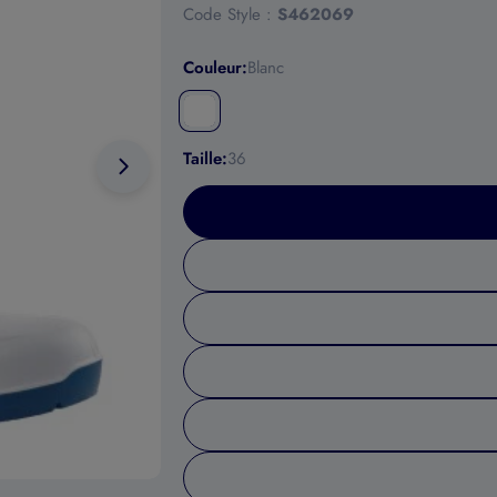
Code Style :
S462069
Couleur:
Blanc
Taille:
36
Ouvrir le média 1 en mode modal