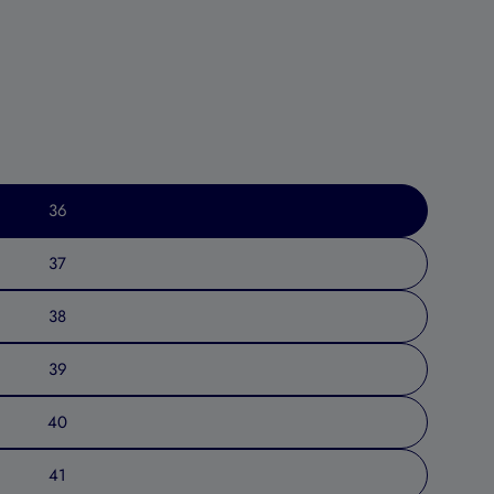
36
37
38
Ouvrir le média 2 en mod
39
40
41