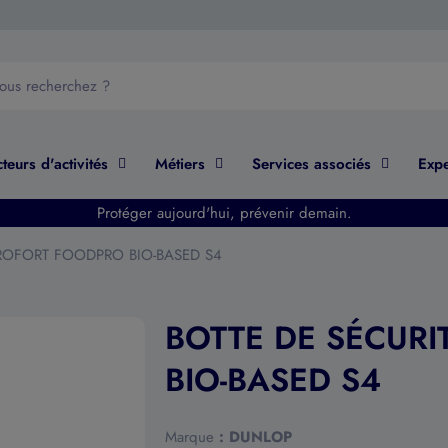
teurs d'activités
Métiers
Services associés
Expe
Protéger aujourd'hui, prévenir demain.
UROFORT FOODPRO BIO-BASED S4
BOTTE DE SÉCUR
BIO-BASED S4
Marque
:
DUNLOP