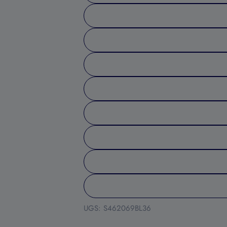
UGS:
S462069BL36