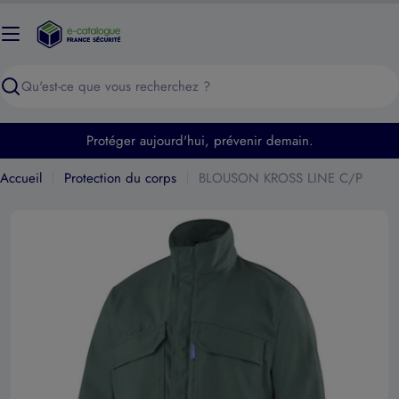
Passer
au
contenu
Recherche
Protéger aujourd'hui, prévenir demain.
Accueil
Protection du corps
BLOUSON KROSS LINE C/P