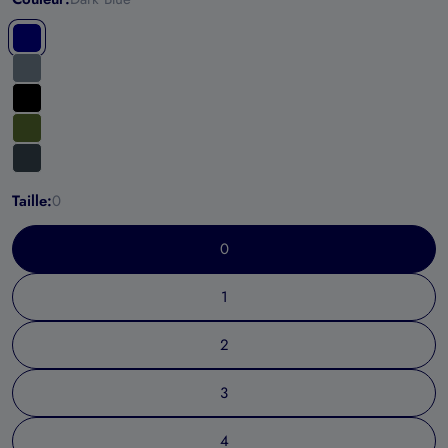
Taille:
0
0
1
2
3
4