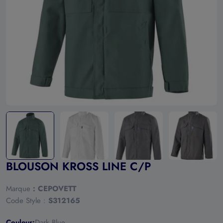
Ouvrir le média 0 en mode modal
BLOUSON KROSS LINE C/P
Marque
:
CEPOVETT
Code Style :
S312165
Couleur:
Dark Blue