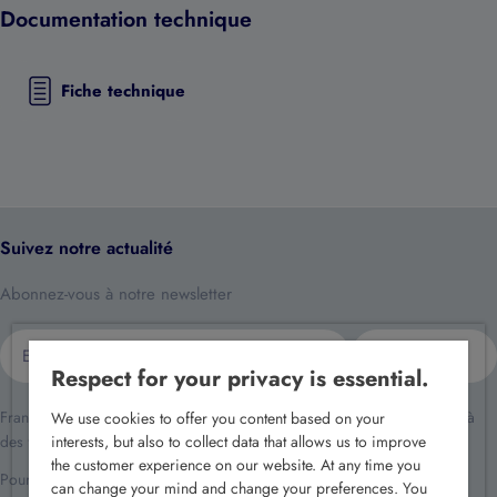
Documentation technique
Fiche technique
Suivez notre actualité
Abonnez-vous à notre newsletter
E-
S'inscrire
mail
Respect for your privacy is essential.
France Sécurité traite vos données dans le cadre de la relation client et à
We use cookies to offer you content based on your
des fins de prospection commerciale.
interests, but also to collect data that allows us to improve
the customer experience on our website. At any time you
Pour en savoir plus reportez-vous à notre
politique de confidentialité
.
can change your mind and change your preferences. You