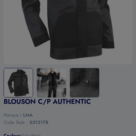
Ouvrir le média 0 en mode modal
BLOUSON C/P AUTHENTIC
Marque
:
LMA
Code Style :
S312178
Couleur:
Gris/Noir