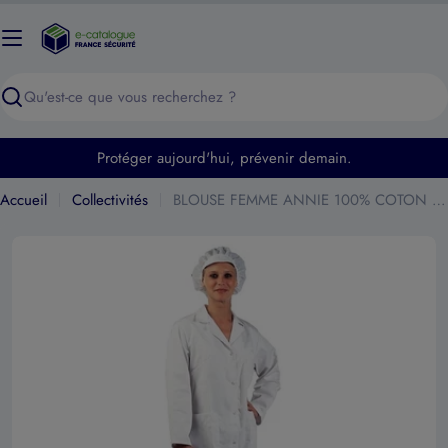
Passer
au
contenu
Recherche
Protéger aujourd'hui, prévenir demain.
Accueil
Collectivités
BLOUSE FEMME ANNIE 100% COTON A BOUTONS