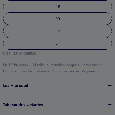
48
50
52
54
UGS:
S316005BB36
En 100% coton. Col tailleur. Manches longues. Fermeture à
boutons. 1 poche poitrine et 2 poches basses plaquées.
Les + produit
Tableau des variantes