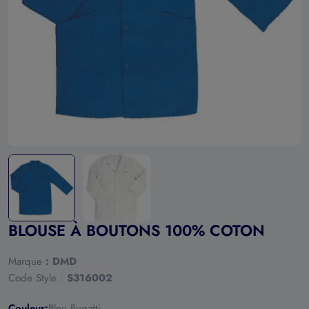
Ouvrir le média 0 en mode modal
BLOUSE À BOUTONS 100% COTON
Marque
:
DMD
Code Style :
S316002
Couleur:
Bleu Bugatti