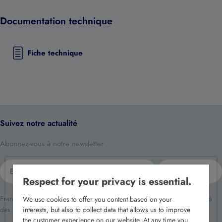
Documentation technique
Fiche technique
Suivez notre actualité
Abonnez-vous à notre newsletter
E-
S'inscrire
mail
Respect for your privacy is essential.
France Sécurité traite vos données dans le cadre de la relation client et à
We use cookies to offer you content based on your
des fins de prospection commerciale.
interests, but also to collect data that allows us to improve
the customer experience on our website. At any time you